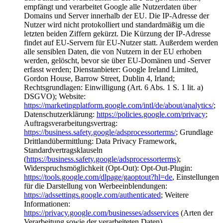
empfängt und verarbeitet Google alle Nutzerdaten über
Domains und Server innerhalb der EU. Die IP-Adresse der
Nutzer wird nicht protokolliert und standardmäßig um die
letzten beiden Ziffern gekürzt. Die Kürzung der IP-Adresse
findet auf EU-Servern für EU-Nutzer statt. Außerdem werden
alle sensiblen Daten, die von Nutzern in der EU erhoben
werden, gelöscht, bevor sie über EU-Domänen und -Server
erfasst werden; Dienstanbieter: Google Ireland Limited,
Gordon House, Barrow Street, Dublin 4, Irland;
Rechtsgrundlagen: Einwilligung (Art. 6 Abs. 1 S. 1 lit. a)
DSGVO); Website:
https://marketingplatform.google.com/intl/de/about/analytics/
;
Datenschutzerklärung:
https://policies.google.com/privacy
;
Auftragsverarbeitungsvertrag:
https://business.safety.google/adsprocessorterms/
; Grundlage
Drittlandübermittlung: Data Privacy Framework,
Standardvertragsklauseln
(
https://business.safety.google/adsprocessorterms
);
Widerspruchsmöglichkeit (Opt-Out): Opt-Out-Plugin:
https://tools.google.com/dlpage/gaoptout?hl=de
, Einstellungen
für die Darstellung von Werbeeinblendungen:
https://adssettings.google.com/authenticated
; Weitere
Informationen:
https://privacy.google.com/businesses/adsservices
(Arten der
Verarbeitung sowie der verarbeiteten Daten).