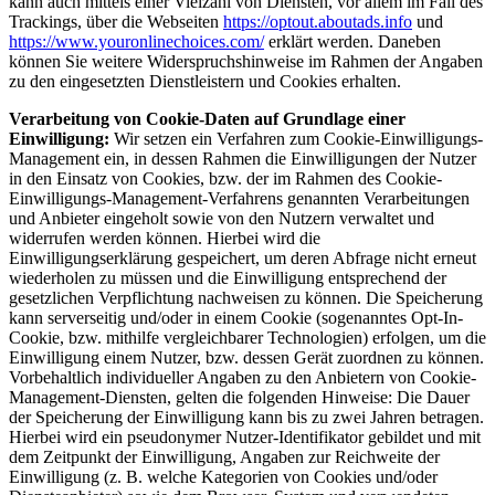
kann auch mittels einer Vielzahl von Diensten, vor allem im Fall des
Trackings, über die Webseiten
https://optout.aboutads.info
und
https://www.youronlinechoices.com/
erklärt werden. Daneben
können Sie weitere Widerspruchshinweise im Rahmen der Angaben
zu den eingesetzten Dienstleistern und Cookies erhalten.
Verarbeitung von Cookie-Daten auf Grundlage einer
Einwilligung:
Wir setzen ein Verfahren zum Cookie-Einwilligungs-
Management ein, in dessen Rahmen die Einwilligungen der Nutzer
in den Einsatz von Cookies, bzw. der im Rahmen des Cookie-
Einwilligungs-Management-Verfahrens genannten Verarbeitungen
und Anbieter eingeholt sowie von den Nutzern verwaltet und
widerrufen werden können. Hierbei wird die
Einwilligungserklärung gespeichert, um deren Abfrage nicht erneut
wiederholen zu müssen und die Einwilligung entsprechend der
gesetzlichen Verpflichtung nachweisen zu können. Die Speicherung
kann serverseitig und/oder in einem Cookie (sogenanntes Opt-In-
Cookie, bzw. mithilfe vergleichbarer Technologien) erfolgen, um die
Einwilligung einem Nutzer, bzw. dessen Gerät zuordnen zu können.
Vorbehaltlich individueller Angaben zu den Anbietern von Cookie-
Management-Diensten, gelten die folgenden Hinweise: Die Dauer
der Speicherung der Einwilligung kann bis zu zwei Jahren betragen.
Hierbei wird ein pseudonymer Nutzer-Identifikator gebildet und mit
dem Zeitpunkt der Einwilligung, Angaben zur Reichweite der
Einwilligung (z. B. welche Kategorien von Cookies und/oder