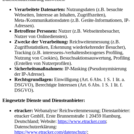
Verarbeitete Datenarten:
Nutzungsdaten (z.B. besuchte
Webseiten, Interesse an Inhalten, Zugriffszeiten),
Meta-/Kommunikationsdaten (z.B. Geräte-Informationen, IP-
Adressen).
Betroffene Personen:
Nutzer (z.B. Webseitenbesucher,
Nutzer von Onlinediensten).
Zwecke der Verarbeitung:
Reichweitenmessung (z.B.
Zugriffsstatistiken, Erkennung wiederkehrender Besucher),
Tracking (z.B. interessens-/verhaltensbezogenes Profiling,
Nutzung von Cookies), Besuchsaktionsauswertung, Profiling
(Erstellen von Nutzerprofilen).
Sicherheitsmaßnahmen:
IP-Masking (Pseudonymisierung
der IP-Adresse).
Rechtsgrundlagen:
Einwilligung (Art. 6 Abs. 1 S. 1 lit. a.
DSGVO), Berechtigte Interessen (Art. 6 Abs. 1 S. 1 lit. f.
DSGVO).
Eingesetzte Dienste und Diensteanbieter:
etracker:
Webanalyse/ Reichweitenmessung; Dienstanbieter:
etracker GmbH, Erste Brunnenstraße 1 20459 Hamburg,
Deutschland; Website:
https://www.etracker.com
;
Datenschutzerklärung:
https://www.etracker.com/datenschutz/
;