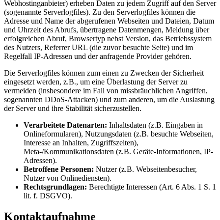
Webhostinganbieter) erheben Daten zu jedem Zugriff auf den Server
(sogenannte Serverlogfiles). Zu den Serverlogfiles können die
Adresse und Name der abgerufenen Webseiten und Dateien, Datum
und Uhrzeit des Abrufs, übertragene Datenmengen, Meldung über
erfolgreichen Abruf, Browsertyp nebst Version, das Betriebssystem
des Nutzers, Referrer URL (die zuvor besuchte Seite) und im
Regelfall IP-Adressen und der anfragende Provider gehören.
Die Serverlogfiles können zum einen zu Zwecken der Sicherheit
eingesetzt werden, z.B., um eine Überlastung der Server zu
vermeiden (insbesondere im Fall von missbräuchlichen Angriffen,
sogenannten DDoS-Attacken) und zum anderen, um die Auslastung
der Server und ihre Stabilität sicherzustellen.
Verarbeitete Datenarten:
Inhaltsdaten (z.B. Eingaben in
Onlineformularen), Nutzungsdaten (z.B. besuchte Webseiten,
Interesse an Inhalten, Zugriffszeiten),
Meta-/Kommunikationsdaten (z.B. Geräte-Informationen, IP-
Adressen).
Betroffene Personen:
Nutzer (z.B. Webseitenbesucher,
Nutzer von Onlinediensten).
Rechtsgrundlagen:
Berechtigte Interessen (Art. 6 Abs. 1 S. 1
lit. f. DSGVO).
Kontaktaufnahme