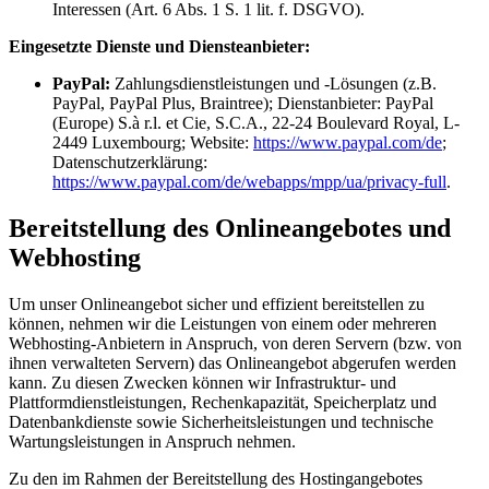
Interessen (Art. 6 Abs. 1 S. 1 lit. f. DSGVO).
Eingesetzte Dienste und Diensteanbieter:
PayPal:
Zahlungsdienstleistungen und -Lösungen (z.B.
PayPal, PayPal Plus, Braintree); Dienstanbieter: PayPal
(Europe) S.à r.l. et Cie, S.C.A., 22-24 Boulevard Royal, L-
2449 Luxembourg; Website:
https://www.paypal.com/de
;
Datenschutzerklärung:
https://www.paypal.com/de/webapps/mpp/ua/privacy-full
.
Bereitstellung des Onlineangebotes und
Webhosting
Um unser Onlineangebot sicher und effizient bereitstellen zu
können, nehmen wir die Leistungen von einem oder mehreren
Webhosting-Anbietern in Anspruch, von deren Servern (bzw. von
ihnen verwalteten Servern) das Onlineangebot abgerufen werden
kann. Zu diesen Zwecken können wir Infrastruktur- und
Plattformdienstleistungen, Rechenkapazität, Speicherplatz und
Datenbankdienste sowie Sicherheitsleistungen und technische
Wartungsleistungen in Anspruch nehmen.
Zu den im Rahmen der Bereitstellung des Hostingangebotes