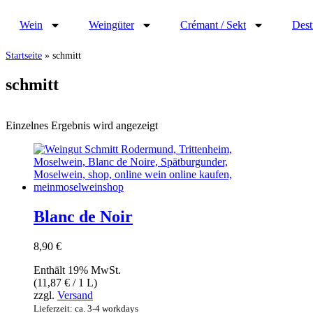
Wein
Weingüter
Crémant / Sekt
Dest
Startseite
»
schmitt
schmitt
Einzelnes Ergebnis wird angezeigt
Blanc de Noir
8,90
€
Enthält 19% MwSt.
(
11,87
€
/ 1 L)
zzgl.
Versand
Lieferzeit: ca. 3-4 workdays