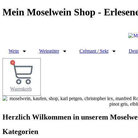
Zum
Mein Moselwein Shop - Erlesen
Inhalt
springen
Wein
Weingüter
Crémant / Sekt
Dest
0
Warenkorb
Herzlich Wilkommen in unserem Moselwe
Kategorien