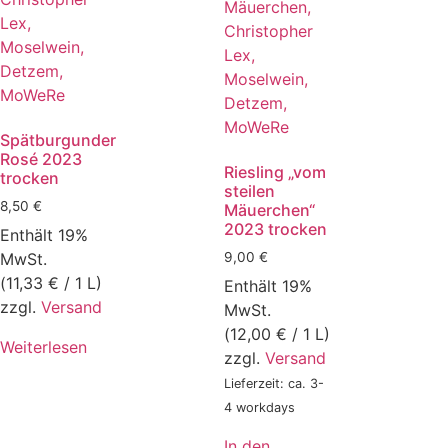
Spätburgunder
Rosé 2023
Riesling „vom
trocken
steilen
8,50
€
Mäuerchen“
2023 trocken
Enthält 19%
MwSt.
9,00
€
(
11,33
€
/ 1 L)
Enthält 19%
zzgl.
Versand
MwSt.
(
12,00
€
/ 1 L)
Weiterlesen
zzgl.
Versand
Lieferzeit: ca. 3-
4 workdays
In den