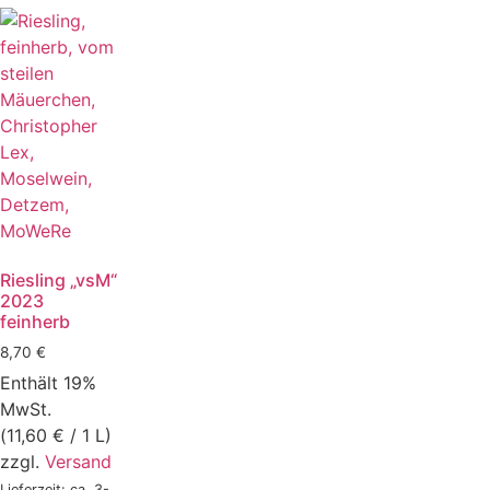
Riesling „vsM“
2023
feinherb
8,70
€
Enthält 19%
MwSt.
(
11,60
€
/ 1 L)
zzgl.
Versand
Lieferzeit: ca. 3-